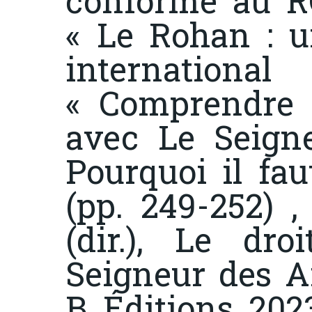
conforme au RG
« Le Rohan : un
internationa
« Comprendre l
avec Le Seign
Pourquoi il fau
(pp. 249-252) 
(dir.),
Le dro
Seigneur des 
B. Éditions, 202