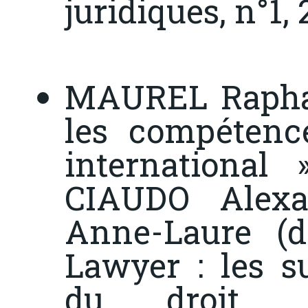
juridiques
, n°1,
MAUREL Rapha
les compétence
international
CIAUDO Alex
Anne-Laure (di
Lawyer : les s
du droit
, B