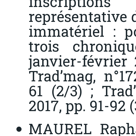
inscriptio
représentative 
immatériel : p
trois chroniq
janvier-février 
Trad’mag
, n°17
61 (2/3) ;
Trad
2017, pp. 91-92 (
MAUREL Raphaë