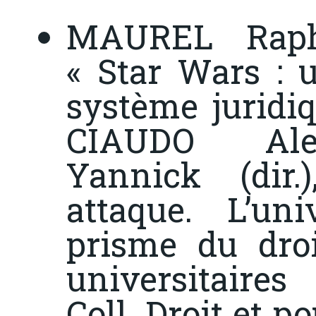
MAUREL Rapha
« Star Wars : 
système juridiq
CIAUDO Ale
Yannick (dir.)
attaque. L’u
prisme du droi
universitaire
Coll. Droit et po