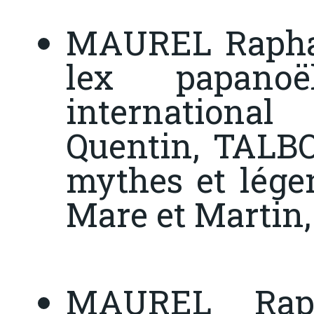
MAUREL Raphaël
lex papan
internationa
Quentin, TALBO
mythes et lége
Mare et Martin, 
MAUREL Rap