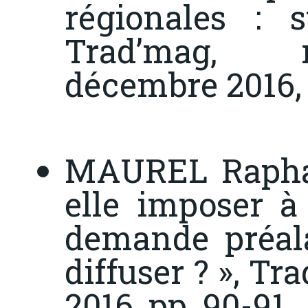
régionales : 
Trad’mag
, n°
décembre 2016, 
MAUREL Raphaë
elle imposer à
demande préala
diffuser ? »,
Tra
2016, pp. 90-91.