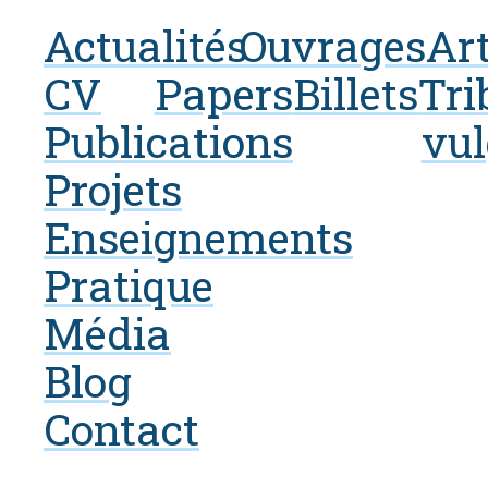
Actualités
Ouvrages
Art
CV
Papers
Billets
Tri
Publications
vul
Projets
Enseignements
Pratique
Média
Blog
Contact