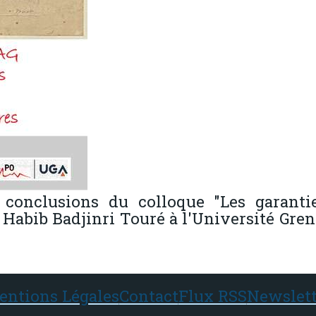
es conclusions du colloque "Les garanti
 Habib Badjinri Touré à l'Université Gre
entions Légales
Contact
Flux RSS
Newslett