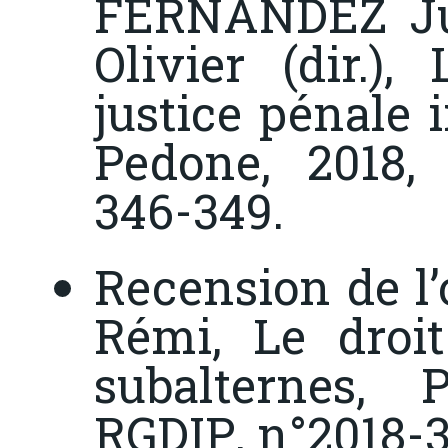
FERNANDEZ Ju
Olivier (dir.),
justice pénale 
Pedone, 2018
346-349.
Recension de 
Rémi,
Le droit
subalternes
, P
RGDIP
, n°2018-3