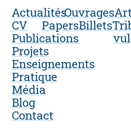
Actualités
Ouvrages
Art
CV
Papers
Billets
Tri
Publications
vul
Projets
Enseignements
Pratique
Média
Blog
Contact