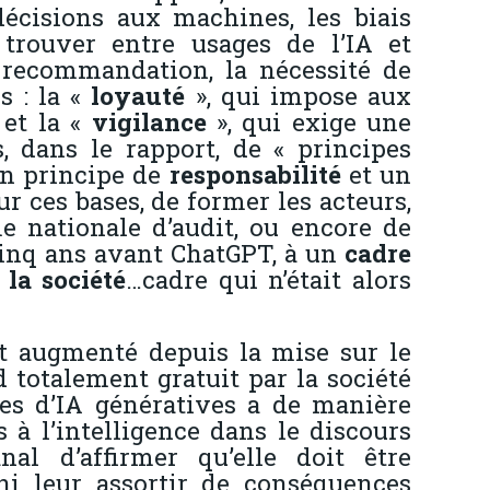
 décisions aux machines, les biais
à trouver entre usages de l’IA et
e recommandation, la nécessité de
s : la «
loyauté
», qui impose aux
 et la «
vigilance
», qui exige une
, dans le rapport, de « principes
 un principe de
responsabilité
et un
 ces bases, de former les acteurs,
e nationale d’audit, ou encore de
 cinq ans avant ChatGPT, à un
cadre
 la société
…cadre qui n’était alors
nt augmenté depuis la mise sur le
 totalement gratuit par la société
es d’IA génératives a de manière
à l’intelligence dans le discours
al d’affirmer qu’elle doit être
ni leur assortir de conséquences