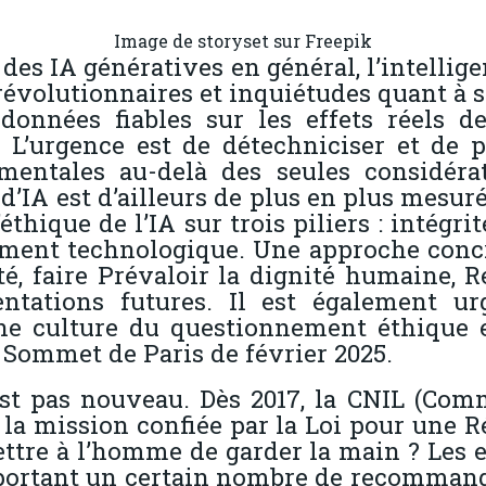
Image de storyset sur Freepik
s IA génératives en général, l’intelligen
révolutionnaires et inquiétudes quant à s
onnées fiables sur les effets réels d
L’urgence est de détechniciser et de po
ementales au-delà des seules considéra
’IA est d’ailleurs de plus en plus mesur
’éthique de l’IA sur trois piliers : intégri
ent technologique. Une approche concrè
té, faire Prévaloir la dignité humaine, 
entations futures. Il est également u
e culture du questionnement éthique 
 Sommet de Paris de février 2025.
n’est pas nouveau. Dès 2017, la CNIL (Co
de la mission confiée par la Loi pour un
re à l’homme de garder la main ? Les e
ortant un certain nombre de recommandat