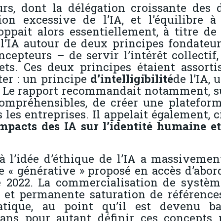
eurs, dont la délégation croissante des
ion excessive de l’IA, et l’équilibre 
oppait alors essentiellement, à titre d
l’IA autour de deux principes fondateur
cepteurs – de servir l’intérêt collectif,
ets. Ces deux principes étaient assortis
ter : un principe
d’intelligibilité
de l’IA,
. Le rapport recommandait notamment, sur
ompréhensibles, de créer une plateform
 les entreprises. Il appelait également,
impacts des IA sur l’identité humaine et
, à l’idée d’éthique de l’IA a massiveme
e « générative » proposé en accès d’abord
2022. La commercialisation de systèm
 et permanente saturation de références 
tique, au point qu’il est devenu ban
sans pour autant définir ces concepts 